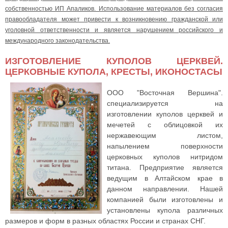
собственностью ИП Апаликов. Использование материалов без согласия
правообладателя может привести к возникновению гражданской или
уголовной ответственности и является нарушением российского и
международного законодательства.
ИЗГОТОВЛЕНИЕ КУПОЛОВ ЦЕРКВЕЙ.
ЦЕРКОВНЫЕ КУПОЛА, КРЕСТЫ, ИКОНОСТАСЫ
ООО "Восточная Вершина".
специализируется на
изготовлении куполов церквей и
мечетей с облицовкой их
нержавеющим листом,
напылением поверхности
церковных куполов нитридом
титана. Предприятие является
ведущим в Алтайском крае в
данном направлении. Нашей
компанией были изготовлены и
установлены купола различных
размеров и форм в разных областях России и странах СНГ.